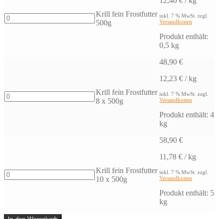
12,40
€
/
kg
Krill fein Frostfutter
Krill
inkl. 7 % MwSt.
zzgl.
500g
Versandkosten
fein
Frostfutter
Produkt enthält:
500g
0,5
kg
Menge
48,90
€
12,23
€
/
kg
Krill fein Frostfutter
Krill
inkl. 7 % MwSt.
zzgl.
8 x 500g
Versandkosten
fein
Frostfutter
Produkt enthält: 4
8
kg
x
500g
58,90
€
Menge
11,78
€
/
kg
Krill fein Frostfutter
Krill
inkl. 7 % MwSt.
zzgl.
10 x 500g
Versandkosten
fein
Frostfutter
Produkt enthält: 5
10
kg
x
500g