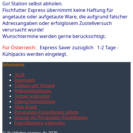
Go! Station selbst abholen.
Fischfutter Express übernimmt keine Haftung für
angetaute oder aufgetaute Ware, die aufgrund falscher
Adressangaben oder erfolglosem Zustellversuch
verursacht wurde!
Wunschtermine werden gerne berücksichtigt.
Für Österreich:
Express Saver zuzüglich 1-2 Tage -
Kühlpacks werden eingelegt.
Information
AGB
Impressum
Zahlung und Versand
Widerrufsbelehrung
Vertrag widerrufen
Datenschutzerklärung
Mein Konto
Privatsphäre-Einstellungen ändern
Historie der Privatsphäre-Einstellungen
Einwilligungen widerrufen
© fischfutter-express.de
2026