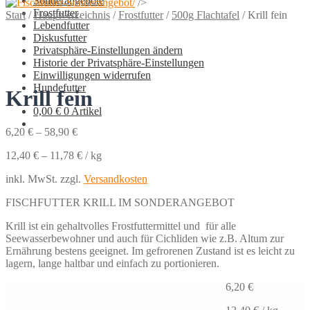
Sonderangebote
/>
Frostfutter
Start
/
Hauptverzeichnis
/
Frostfutter
/
500g Flachtafel
/
Krill fein
Lebendfutter
Diskusfutter
Privatsphäre-Einstellungen ändern
Historie der Privatsphäre-Einstellungen
Einwilligungen widerrufen
Hundefutter
Krill fein
0,00
€
0 Artikel
6,20
€
–
58,90
€
12,40
€
–
11,78
€
/
kg
inkl. MwSt.
zzgl.
Versandkosten
FISCHFUTTER KRILL IM SONDERANGEBOT
Krill ist ein gehaltvolles Frostfuttermittel und für alle
Seewasserbewohner und auch für Cichliden wie z.B. Altum zur
Ernährung bestens geeignet. Im gefrorenen Zustand ist es leicht zu
lagern, lange haltbar und einfach zu portionieren.
6,20
€