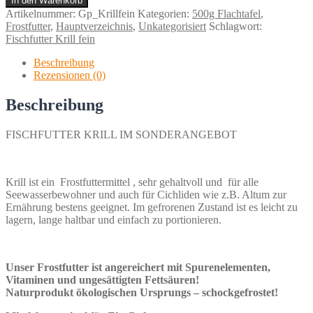
In den Warenkorb
Menge
Artikelnummer:
Gp_Krillfein
Kategorien:
500g Flachtafel
,
Frostfutter
,
Hauptverzeichnis
,
Unkategorisiert
Schlagwort:
Fischfutter Krill fein
Beschreibung
Rezensionen (0)
Beschreibung
FISCHFUTTER KRILL IM SONDERANGEBOT
Krill ist ein Frostfuttermittel , sehr gehaltvoll und für alle
Seewasserbewohner und auch für Cichliden wie z.B. Altum zur
Ernährung bestens geeignet. Im gefrorenen Zustand ist es leicht zu
lagern, lange haltbar und einfach zu portionieren.
Unser Frostfutter ist angereichert mit Spurenelementen,
Vitaminen und ungesättigten Fettsäuren!
Naturprodukt ökologischen Ursprungs –
schockgefrostet!