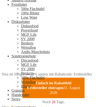
Sanders Artemia
Frostfutter
500g Flachtafel
100g Blister
Lose Ware
Diskusfutter
Diskusfood
Powerfood
MGF Life
SV 2000
Benkers
Weissflog
Andis-Muschelmix
Sonderangebote
Discusfood
MGF Life
SV 2000
Benkers
Neu im Shop ? — 10% sparen mit Rabattcode: Erstbesteller
500g Flachtafel
Weissflog
Einfach im Rabattfeld
Blister
Erstbesteller eintragen
31. August
Granulat
2026
Hundefutter
News
Noch
26
Tage.