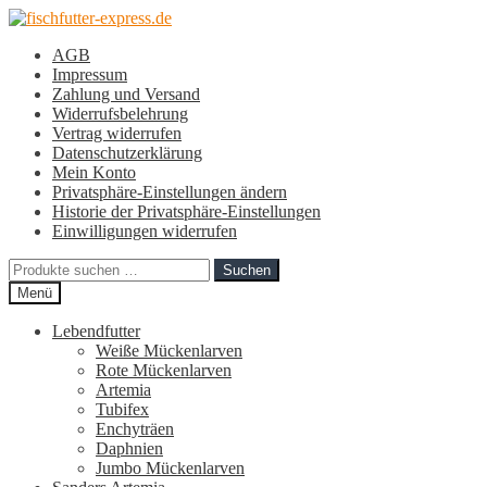
Zur
Zum
Navigation
Inhalt
AGB
springen
springen
Impressum
Zahlung und Versand
Widerrufsbelehrung
Vertrag widerrufen
Datenschutzerklärung
Mein Konto
Privatsphäre-Einstellungen ändern
Historie der Privatsphäre-Einstellungen
Einwilligungen widerrufen
Suchen
Suchen
nach:
Menü
Lebendfutter
Weiße Mückenlarven
Rote Mückenlarven
Artemia
Tubifex
Enchyträen
Daphnien
Jumbo Mückenlarven