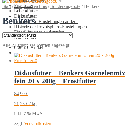
Sonderangebote
/>
Frostfutter
Start
/
Hauptverzeichnis
/
Sonderangebote
/
Benkers
Lebendfutter
Diskusfutter
Benkers
Privatsphäre-Einstellungen ändern
Historie der Privatsphäre-Einstellungen
Einwilligungen widerrufen
Hundefutter
Alle 2 Ergebnisse werden angezeigt
0,00
€
0 Artikel
Diskusfutter – Benkers Garnelenmix
fein 20 x 200g – Frostfutter
84,90
€
21,23
€
/
kg
inkl. 7 % MwSt.
zzgl.
Versandkosten