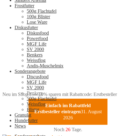
Sanders Artemia
Frostfutter
500g Flachtafel
100g Blister
Lose Ware
Diskusfutter
Diskusfood
Powerfood
MGF Life
SV 2000
Benkers
Weissflog
Andis-Muschelmix
Sonderangebote
Discusfood
MGF Life
SV 2000
Benkers
Neu im Shop ? — 10% sparen mit Rabattcode: Erstbesteller
500g Flachtafel
Weissflog
Einfach im Rabattfeld
Blister
Erstbesteller eintragen
31. August
Granulat
2026
Hundefutter
News
Noch
26
Tage.