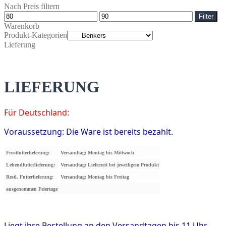
Nach Preis filtern
Min.
Max.
Filter
Preis
Preis
Warenkorb
Produkt-Kategorien
Lieferung
LIEFERUNG
Für Deutschland:
Voraussetzung: Die Ware ist bereits bezahlt.
Frostfutterlieferung:
Versandtag: Montag bis Mittwoch
Lebendfutterlieferung:
Versandtag: Lieferzeit bei jeweiligem Produkt
Restl. Futterlieferung:
Versandtag: Montag bis Freitag
ausgenommen Feiertage
Liegt ihre Bestellung an den Versandtagen bis 11 Uhr