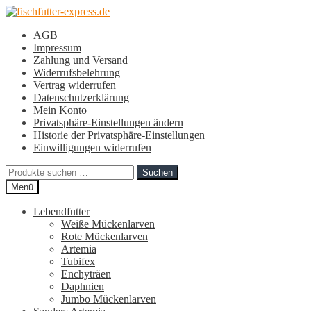
Zur
Zum
Navigation
Inhalt
AGB
springen
springen
Impressum
Zahlung und Versand
Widerrufsbelehrung
Vertrag widerrufen
Datenschutzerklärung
Mein Konto
Privatsphäre-Einstellungen ändern
Historie der Privatsphäre-Einstellungen
Einwilligungen widerrufen
Suchen
Suchen
nach:
Menü
Lebendfutter
Weiße Mückenlarven
Rote Mückenlarven
Artemia
Tubifex
Enchyträen
Daphnien
Jumbo Mückenlarven