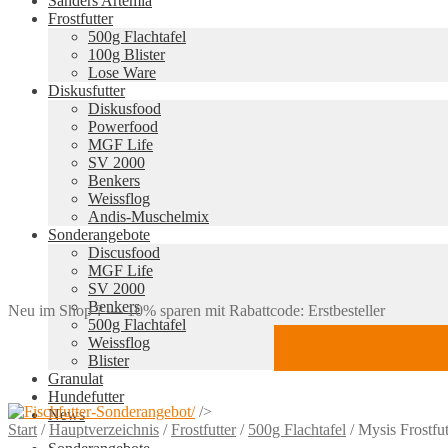
Sanders Artemia
Frostfutter
500g Flachtafel
100g Blister
Lose Ware
Diskusfutter
Diskusfood
Powerfood
MGF Life
SV 2000
Benkers
Weissflog
Andis-Muschelmix
Sonderangebote
Discusfood
MGF Life
SV 2000
Benkers
Neu im Shop ? — 10% sparen mit Rabattcode: Erstbesteller
500g Flachtafel
Weissflog
Blister
Granulat
Hundefutter
/>
News
Start
/
Hauptverzeichnis
/
Frostfutter
/
500g Flachtafel
/
Mysis Frostfu