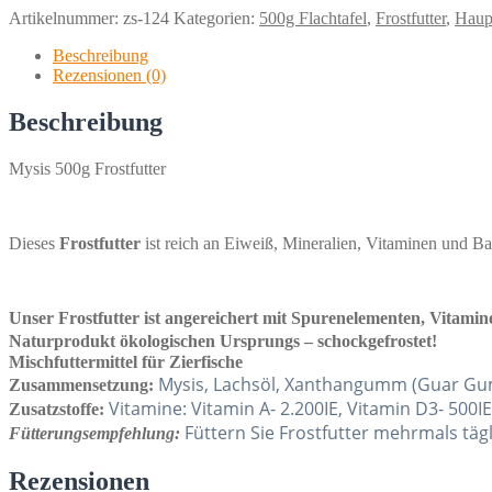
Artikelnummer:
zs-124
Kategorien:
500g Flachtafel
,
Frostfutter
,
Haup
Beschreibung
Rezensionen (0)
Beschreibung
Mysis 500g Frostfutter
Dieses
Frostfutter
ist reich an Eiweiß, Mineralien, Vitaminen und Bal
Unser Frostfutter ist angereichert mit Spurenelementen, Vitamin
Naturprodukt ökologischen Ursprungs – schockgefrostet!
Mischfuttermittel für Zierfische
Mysis, Lachsöl, Xanthangumm (Guar Gu
Zusammensetzung:
Vitamine: Vitamin A- 2.200IE, Vitamin D3- 500IE
Zusatzstoffe:
Füttern Sie Frostfutter mehrmals tägl
Fütterungsempfehlung:
Rezensionen