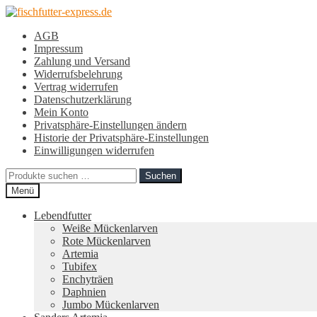
Zur
Zum
Navigation
Inhalt
AGB
springen
springen
Impressum
Zahlung und Versand
Widerrufsbelehrung
Vertrag widerrufen
Datenschutzerklärung
Mein Konto
Privatsphäre-Einstellungen ändern
Historie der Privatsphäre-Einstellungen
Einwilligungen widerrufen
Suchen
Suchen
nach:
Menü
Lebendfutter
Weiße Mückenlarven
Rote Mückenlarven
Artemia
Tubifex
Enchyträen
Daphnien
Jumbo Mückenlarven