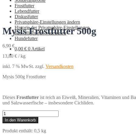
Sonderangebote
Frostfutter
Lebendfutter
Diskusfutter
Privatsphäre-Einstellungen ändern
Historie der Privatsphäre-Einstellungen
Mysis Frostfutter 500g
Einwilligungen widerrufen
Hundefutter
6,90
€
0,00
€
0 Artikel
13,80
€
/
kg
inkl. 7 % MwSt.
zzgl.
Versandkosten
Mysis 500g Frostfutter
Dieses
Frostfutter
ist reich an Eiweiß, Mineralien, Vitaminen und Bal
und Salzwasserfische – insbesondere Cichliden.
Mysis
Frostfutter
In den Warenkorb
500g
Menge
Produkt enthält: 0,5
kg