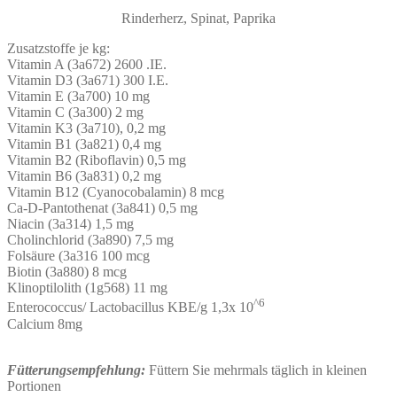
Rinderherz, Spinat, Paprika
Zusatzstoffe je kg:
Vitamin A (3a672) 2600 .IE.
Vitamin D3 (3a671) 300 I.E.
Vitamin E (3a700) 10 mg
Vitamin C (3a300) 2 mg
Vitamin K3 (3a710), 0,2 mg
Vitamin B1 (3a821) 0,4 mg
Vitamin B2 (Riboflavin) 0,5 mg
Vitamin B6 (3a831) 0,2 mg
Vitamin B12 (Cyanocobalamin) 8 mcg
Ca-D-Pantothenat (3a841) 0,5 mg
Niacin (3a314) 1,5 mg
Cholinchlorid (3a890) 7,5 mg
Folsäure (3a316 100 mcg
Biotin (3a880) 8 mcg
Klinoptilolith (1g568) 11 mg
^6
Enterococcus/ Lactobacillus KBE/g 1,3x 10
Calcium 8mg
Fütterungsempfehlung:
Füttern Sie mehrmals täglich in kleinen
Portionen