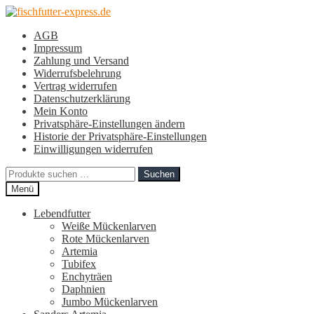
Zur
Zum
Navigation
Inhalt
AGB
springen
springen
Impressum
Zahlung und Versand
Widerrufsbelehrung
Vertrag widerrufen
Datenschutzerklärung
Mein Konto
Privatsphäre-Einstellungen ändern
Historie der Privatsphäre-Einstellungen
Einwilligungen widerrufen
Suchen
Suchen
nach:
Menü
Lebendfutter
Weiße Mückenlarven
Rote Mückenlarven
Artemia
Tubifex
Enchyträen
Daphnien
Jumbo Mückenlarven