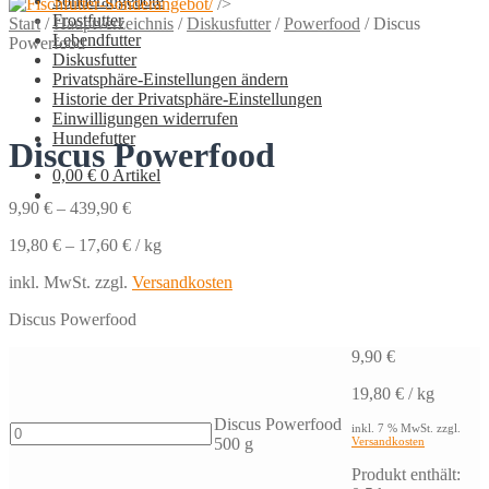
Sonderangebote
/>
Frostfutter
Start
/
Hauptverzeichnis
/
Diskusfutter
/
Powerfood
/
Discus
Lebendfutter
Powerfood
Diskusfutter
Privatsphäre-Einstellungen ändern
Historie der Privatsphäre-Einstellungen
Einwilligungen widerrufen
Hundefutter
Discus Powerfood
0,00
€
0 Artikel
9,90
€
–
439,90
€
19,80
€
–
17,60
€
/
kg
inkl. MwSt.
zzgl.
Versandkosten
Discus Powerfood
9,90
€
19,80
€
/
kg
Discus Powerfood
Discus
inkl. 7 % MwSt.
zzgl.
500 g
Versandkosten
Powerfood
500
Produkt enthält: