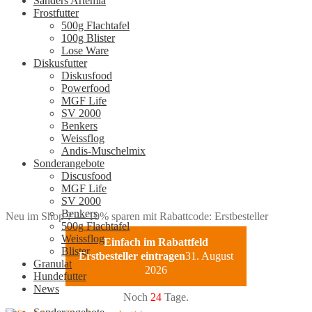
Sanders Artemia
Frostfutter
500g Flachtafel
100g Blister
Lose Ware
Diskusfutter
Diskusfood
Powerfood
MGF Life
SV 2000
Benkers
Weissflog
Andis-Muschelmix
Sonderangebote
Discusfood
MGF Life
SV 2000
Benkers
Neu im Shop ? — 10% sparen mit Rabattcode: Erstbesteller
500g Flachtafel
Weissflog
Einfach im Rabattfeld
Blister
Erstbesteller eintragen
31. August
Granulat
2026
Hundefutter
News
Noch
24
Tage.