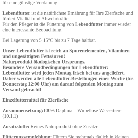
für eine günstige Verdauung.
Lebendfutter
ist die natürlichste Ernährung für Ihre Zierfische und
fördert Vitalität und Abwehrkräfte.
Für den Pfleger ist die Fütterung von
Lebendfutter
immer wieder
eine interessante Beobachtung.
Bei Lagerung von 5-15°C bis zu 7 Tage haltbar.
Unser Lebendfutter ist reich an Spurenelementen, Vitaminen
und ungesättigten Fettsäuren!
Naturprodukt ökologischen Ursprungs.
Besondere Versandbedingungen für Lebendfutter:
Lebendfutter wird jeden Montag frisch bei uns angeliefert.
Daher werden alle Lebendfutter-Bestellungen einer Woche (bis
Donnerstag 12:00 Uhr) am darauf folgenden Montag zum
Versand gebracht!
Einzelfuttermittel für Zierfische
Zusammensetzung:
100% Daphnia – Wirbellose Wassertiere
(10.1.1)
Zusatzstoffe:
Reines Naturprodukt ohne Zusätze
Fütterungsempfehlung:
Füttern Sie mehrmals täglich in kleinen