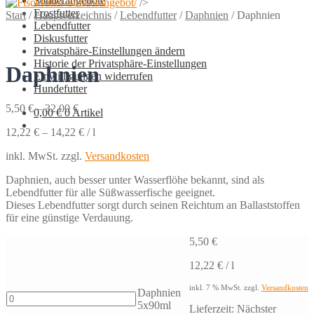
Sonderangebote
/>
Frostfutter
Start
/
Hauptverzeichnis
/
Lebendfutter
/
Daphnien
/
Daphnien
Lebendfutter
Diskusfutter
Privatsphäre-Einstellungen ändern
Historie der Privatsphäre-Einstellungen
Daphnien
Einwilligungen widerrufen
Hundefutter
5,50
€
–
32,00
€
0,00
€
0 Artikel
12,22
€
–
14,22
€
/
l
inkl. MwSt.
zzgl.
Versandkosten
Daphnien, auch besser unter Wasserflöhe bekannt, sind als
Lebendfutter für alle Süßwasserfische geeignet.
Dieses Lebendfutter sorgt durch seinen Reichtum an Ballaststoffen
für eine günstige Verdauung.
5,50
€
12,22
€
/
l
inkl. 7 % MwSt.
zzgl.
Versandkosten
Daphnien
Daphnien
5x90ml
Lieferzeit:
Nächster
5x90ml