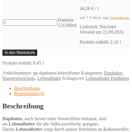
44,28
€
/
l
inkl. 7 % MwSt.
zzgl.
Versandkosten
Daphnia
Daphnia
12x180ml
Lieferzeit:
Nächster
12x180ml
Versand am 22.09.2026
Menge
Produkt enthält: 2,16
l
In den Warenkorb
Produkt enthält: 0,45
l
Artikelnummer:
gp-daphnien-lebendfutter
Kategorien:
Daphnien
,
Hauptverzeichnis
,
Lebendfutter
Schlagwort:
Lebendfutter Daphnien
Beschreibung
Rezensionen (0)
Beschreibung
Daphnien
, auch besser unter Wasserflöhe bekannt, sind
als
Lebendfutter
für alle Süßwasserfische geeignet.
Dieses
Lebendfutter
sorgt durch seinen Reichtum an Ballaststoffen