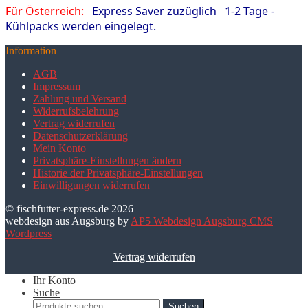
Für Österreich:
Express Saver zuzüglich 1-2 Tage -
Kühlpacks werden eingelegt.
Information
AGB
Impressum
Zahlung und Versand
Widerrufsbelehrung
Vertrag widerrufen
Datenschutzerklärung
Mein Konto
Privatsphäre-Einstellungen ändern
Historie der Privatsphäre-Einstellungen
Einwilligungen widerrufen
© fischfutter-express.de
2026
webdesign aus Augsburg by
AP5 Webdesign Augsburg CMS
Wordpress
Vertrag widerrufen
Ihr Konto
Suche
Suchen
Suchen