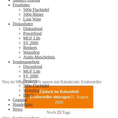
Sanders Artemia
Frostfutter
500g Flachtafel
100g Blister
Lose Ware
Diskusfutter
Diskusfood
Powerfood
MGF Life
SV 2000
Benkers
Weissflog
Andis-Muschelmix
Sonderangebote
Discusfood
MGF Life
SV 2000
Benkers
Neu im Shop ? — 10% sparen mit Rabattcode: Erstbesteller
500g Flachtafel
Weissflog
Einfach im Rabattfeld
Blister
Erstbesteller eintragen
31. August
Granulat
2026
Hundefutter
News
Noch
23
Tage.