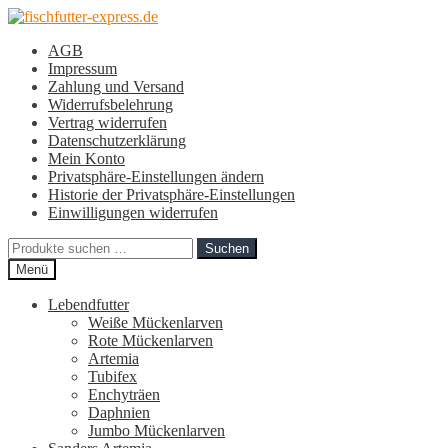
Zur
Zum
Navigation
Inhalt
AGB
springen
springen
Impressum
Zahlung und Versand
Widerrufsbelehrung
Vertrag widerrufen
Datenschutzerklärung
Mein Konto
Privatsphäre-Einstellungen ändern
Historie der Privatsphäre-Einstellungen
Einwilligungen widerrufen
Suchen
Suchen
nach:
Menü
Lebendfutter
Weiße Mückenlarven
Rote Mückenlarven
Artemia
Tubifex
Enchyträen
Daphnien
Jumbo Mückenlarven